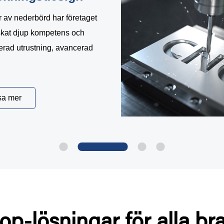
r av nederbörd har företaget
kat djup kompetens och
rad utrustning, avancerad
sa mer
op-lösningar för alla br