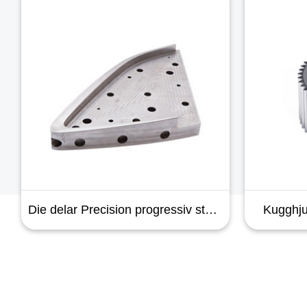
Die delar Precision progressiv stansning injektion mögel mögel verktyg verktyg komponenter CNC bearbetning tillverkning delar tillverkare
Kugghju