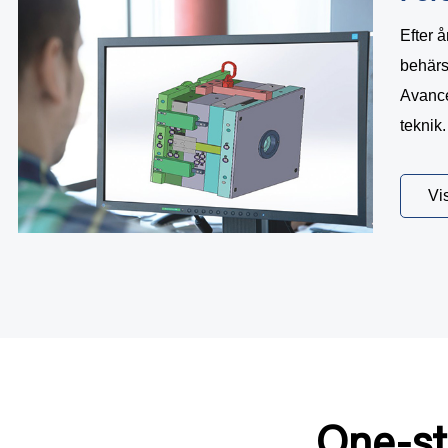
Efter å
behärs
Avance
teknik.
Vi
One-st