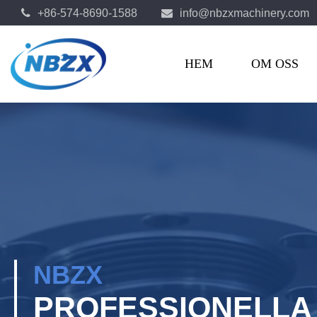
+86-574-8690-1588
info@nbzxmachinery.com
HEM
OM OSS
NBZX
PROFESSIONELLA