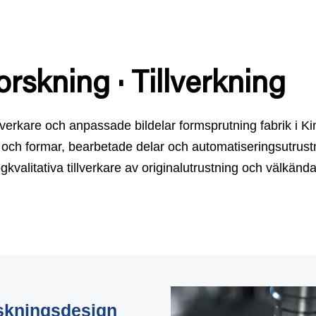
rskning · Tillverkning
llverkare och anpassade bildelar formsprutning fabrik
i Ki
yg och formar, bearbetade delar och automatiseringsutrust
gkvalitativa tillverkare av originalutrustning och välkända 
skningsdesign