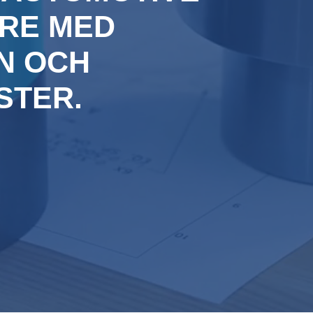
ARE MED
N OCH
STER.