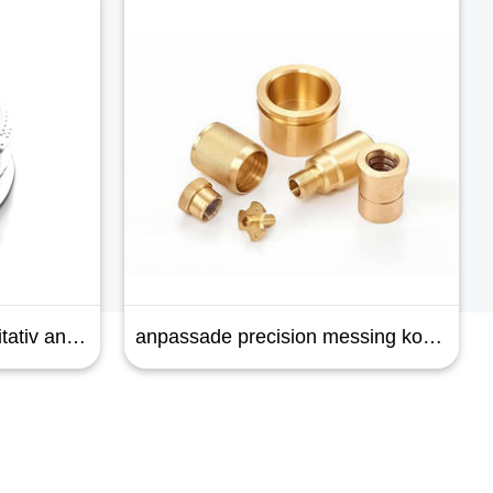
anpassade precision messing koppar cnc bearbetning delar
Aerospace parts Högkvalitativ anpassad 5-axel precision aluminium cnc-fräsning svarv svensk bearbetning delar arbetar tillverkning service